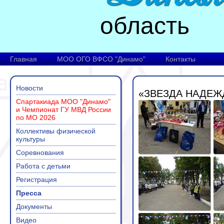
область
Главная
МОО ОГО ВФСО "Динамо"
Контакты
Новости
«ЗВЕЗДА НАДЕЖ
Спартакиада МОО "Динамо"
и Чемпионат ГУ МВД России
по МО 2026
Коллективы физической
культуры
Соревнования
Работа с детьми
Регистрация
Пресса
Документы
Видео