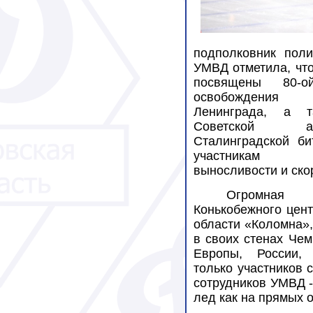
подполковник поли
УМВД
отметила, чт
посвящены 80-о
освобождения г
Ленинграда, а 
Советской
Сталинградской би
участникам с
выносливости и ско
Огромн
Конькобежного цен
области «Коломна»
в своих стенах Че
Европы, России,
только участников 
сотрудников УМВД 
лед как на прямых о