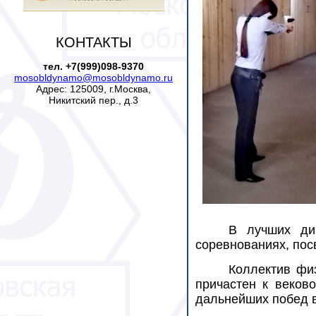
КОНТАКТЫ
тел. +7(999)098-9370
mosobldynamo@mosobldynamo.ru
Адрес: 125009, г.Москва,
Никитский пер., д.3
В лучших ди
соревнованиях, по
Коллектив фи
причастен к веков
дальнейших побед в