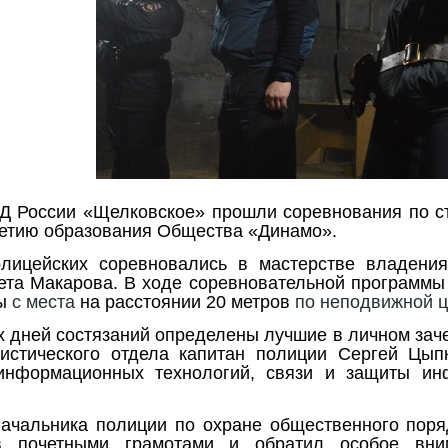
 России «Щелковское» прошли соревнования по стр
етию образования Общества «Динамо».
лицейских соревновались в мастерстве владения
ета Макарова. В ходе соревновательной программы
бы
с места
на расстоянии 20 метров
по неподвижной ц
х дней состязаний определены лучшие в личном зачет
листического отдела капитан полиции Сергей Цы
 информационных технологий, связи и защиты ин
начальника полиции по охране общественного поря
в почетными грамотами и обратил особое вни