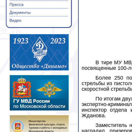
Пресса
Документы
Видео
В тире МУ МВД
посвященные 100-л
Более 250 по
стрельбы из пистол
скоростной стрель
По итогам дву
экспертно-кримина
инспектор отдела
Жданова.
Заместитель 
наградил призеро