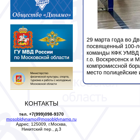
29 марта года во Д
посвященный 100-ле
команды КФК УМВД Р
г.о. Воскресенск и 
компромиссной борь
место полицейские 
КОНТАКТЫ
тел. +7(999)098-9370
mosobldynamo@mosobldynamo.ru
Адрес: 125009, г.Москва,
Никитский пер., д.3