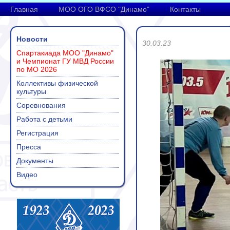
Главная
МОО ОГО ВФСО "Динамо"
Контакты
Новости
30.03.23
Спартакиада МОО "Динамо"
и Чемпионат ГУ МВД России
по МО 2026
Коллективы физической
культуры
Соревнования
Работа с детьми
Регистрация
Пресса
Документы
Видео