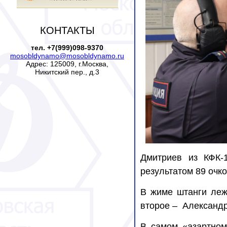
КОНТАКТЫ
тел. +7(999)098-9370
mosobldynamo@mosobldynamo.ru
Адрес: 125009, г.Москва,
Никитский пер., д.3
Дмитриев из КФК-
результатом 89 очко
В жиме штанги леж
второе –
Александр
В самом «азартном