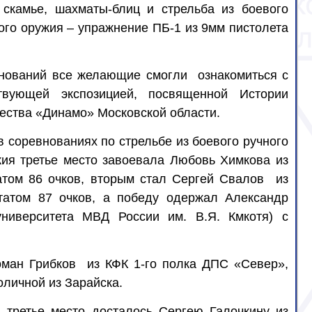
скамье, шахматы-блиц и стрельба из боевого
ого оружия – упражнение ПБ-1 из 9мм пистолета
ований все желающие смогли
ознакомиться с
твующей экспозицией, посвященной Истории
ества «Динамо» Московской области.
в соревнованиях по стрельбе из боевого ручного
жия третье место завоевала Любовь Химкова из
атом 86 очков, вторым стал Сергей Свалов
из
татом 87 очков, а победу одержал Александр
ниверситета МВД России им. В.Я. Кмкотя) с
оман Грибков
из КФК 1-го полка ДПС «Север»,
оличной из Зарайска.
 третье место досталось Сергею Галочкину из