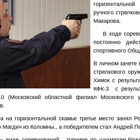
горизонтальной
ручного стрелков
Макарова.
В ходе соревн
постоянно дейс
спортивного Общ
В личном зачете 
стрелкового ору
Химок с результ
КФК-3
с резуль
10 (Московский областной филиал Московского у
в.
а на горизонтальной скамье третье место занял Р
 Магдич из Коломны,, а победителем стал Андрей П
» виде соревнований - турнире по шахматам-блиц