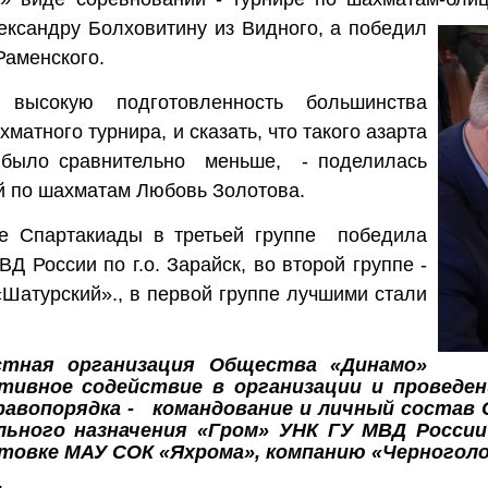
ександру Болховитину из
Видного, а победил
Раменского.
 высокую подготовленность большинства
хматного турнира, и сказать, что такого азарта
 было сравнительно
меньше,
- поделилась
й по шахматам Любовь Золотова.
е Спартакиады в третьей группе
победила
Д России по г.о. Зарайск, во второй группе -
Шатурский»., в первой группе лучшими стали
стная организация Общества «Динамо»
тивное содействие в организации и проведен
равопорядка - командование и личный состав 
льного назначения «Гром» УНК ГУ МВД России
товке МАУ СОК «Яхрома», компанию «Черноголо