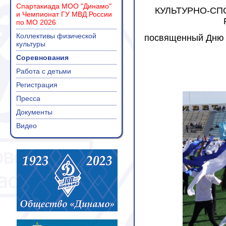
Спартакиада МОО "Динамо"
КУЛЬТУРНО-СП
и Чемпионат ГУ МВД России
по МО 2026
Коллективы физической
посвященный Дню с
культуры
Соревнования
Работа с детьми
Регистрация
Пресса
Документы
Видео