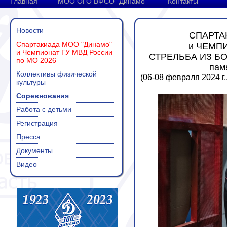
Главная
МОО ОГО ВФСО "Динамо"
Контакты
Новости
СПАРТА
Спартакиада МОО "Динамо"
и ЧЕМПИ
и Чемпионат ГУ МВД России
СТРЕЛЬБА ИЗ Б
по МО 2026
пам
Коллективы физической
(06-08 февраля 2024 г
культуры
Соревнования
Работа с детьми
Регистрация
Пресса
Документы
Видео