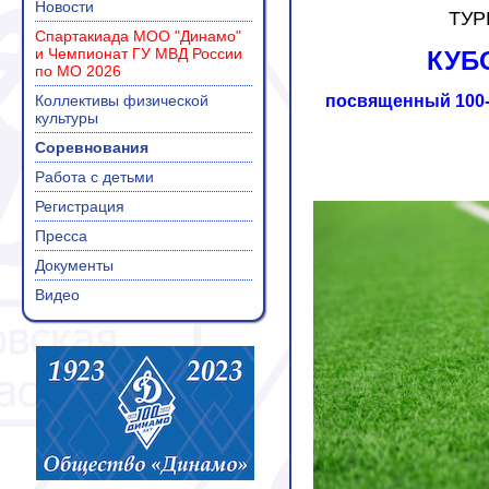
Новости
ТУР
Спартакиада МОО "Динамо"
и Чемпионат ГУ МВД России
КУБО
по МО 2026
Коллективы физической
посвященный 100-
культуры
Соревнования
Работа с детьми
Регистрация
Пресса
Документы
Видео