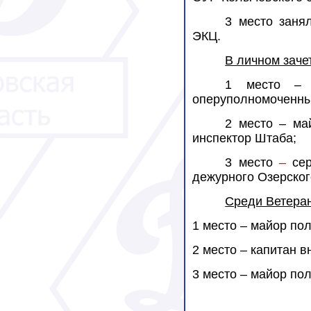
3 место заня
ЭКЦ.
В личном заче
1 место – 
оперуполномоченны
2 место – ма
инспектор Штаба;
3 место
–
се
дежурного Озерског
Среди Ветера
1 место – майор по
2 место – капитан 
3 место – майор по