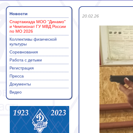
Новости
20.02.26
Спартакиада МОО "Динамо"
и Чемпионат ГУ МВД России
по МО 2026
Коллективы физической
культуры
Соревнования
Работа с детьми
Регистрация
Пресса
Документы
Видео